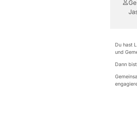
Ge
Ja
Du hast 
und Geme
Dann bist
Gemeinsam
engagier