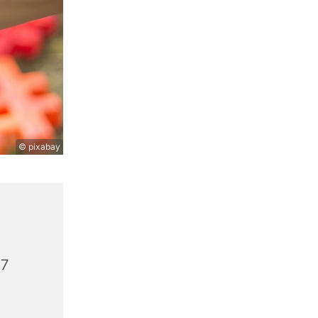
© pixabay
27