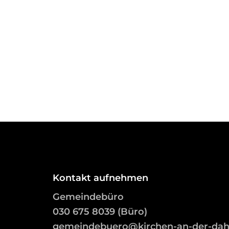
Kontakt aufnehmen
Gemeindebüro
03
0 675 8039 (Büro)
gemeindebuero@kirchen-an-der-da