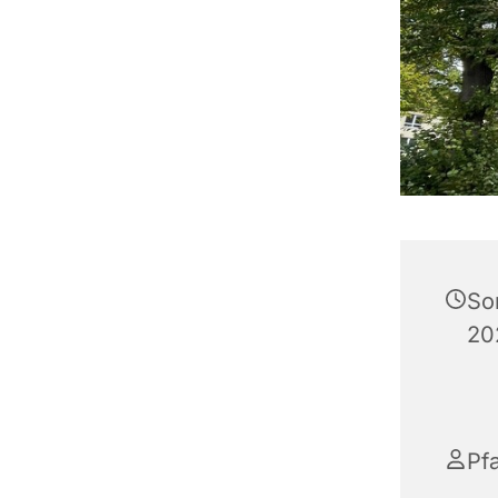
So
20
Pfa