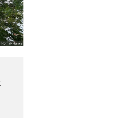
 Höfflin-Hanke
,
T