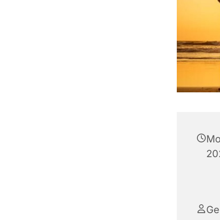
Mo
20
Ge