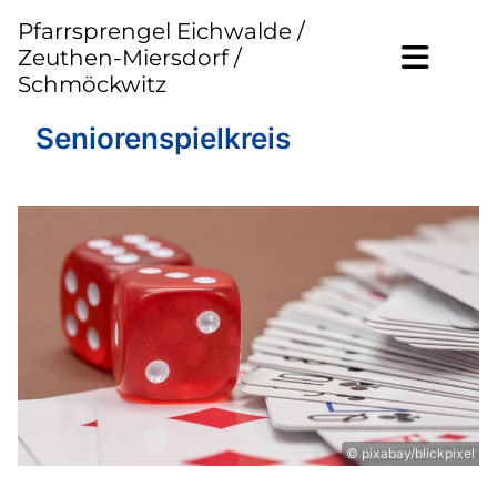
Pfarrsprengel Eichwalde /
Zeuthen-Miersdorf /
Schmöckwitz
Seniorenspielkreis
© pixabay/blickpixel