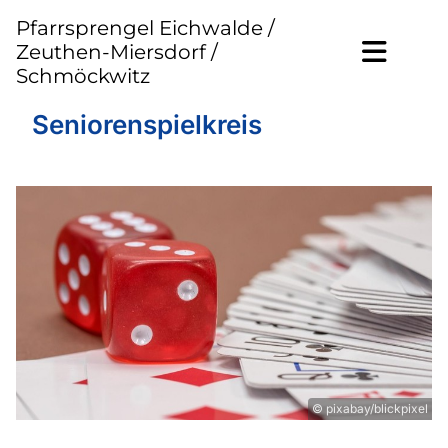
Pfarrsprengel Eichwalde /
Zeuthen-Miersdorf /
Schmöckwitz
Seniorenspielkreis
© pixabay/blickpixel