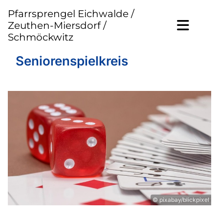
Pfarrsprengel Eichwalde /
Zeuthen-Miersdorf /
Schmöckwitz
Seniorenspielkreis
© pixabay/blickpixel