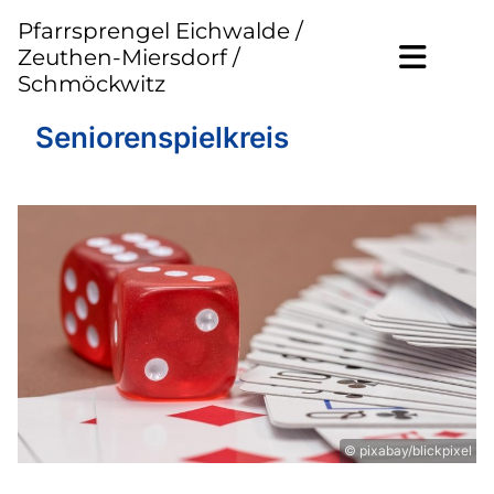
Pfarrsprengel Eichwalde /
Zeuthen-Miersdorf /
Schmöckwitz
Seniorenspielkreis
© pixabay/blickpixel