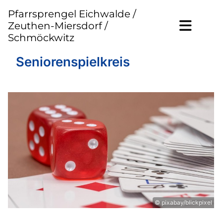
Pfarrsprengel Eichwalde /
Zeuthen-Miersdorf /
Schmöckwitz
Seniorenspielkreis
© pixabay/blickpixel