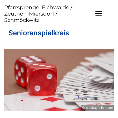
Pfarrsprengel Eichwalde /
Zeuthen-Miersdorf /
Schmöckwitz
Seniorenspielkreis
© pixabay/blickpixel