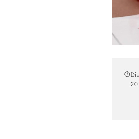
Di
20