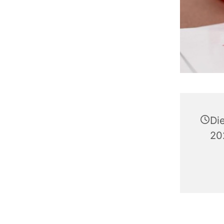
Di
20