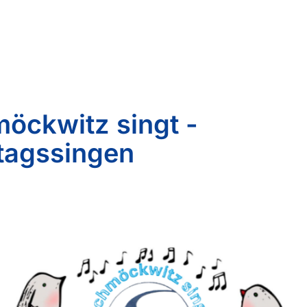
öckwitz singt -
agssingen