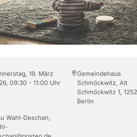
nnerstag, 19. März
Gemeindehaus
26, 09:30 - 11:00 Uhr
Schmöckwitz, Alt
Schmöckwitz 1, 125
Berlin
au Wahl-Deschan,
hl-
schan@posteo.de