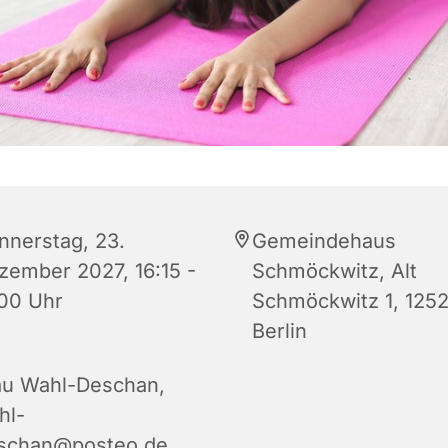
nnerstag, 23.
Gemeindehaus
zember 2027, 16:15 -
Schmöckwitz, Alt
:00 Uhr
Schmöckwitz 1, 125
Berlin
au Wahl-Deschan,
hl-
schan@posteo.de