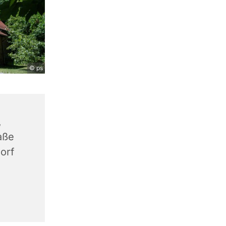
© ps
,
aße
orf