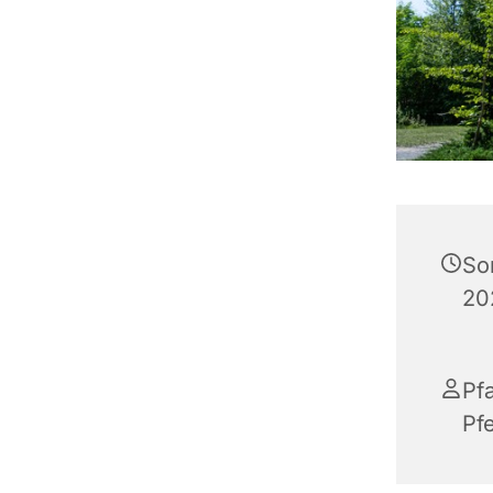
So
20
Pfa
Pfe